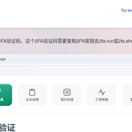
验证码，这个2FA验证码需要复制2FA密钥去2fa.run或2fa.s